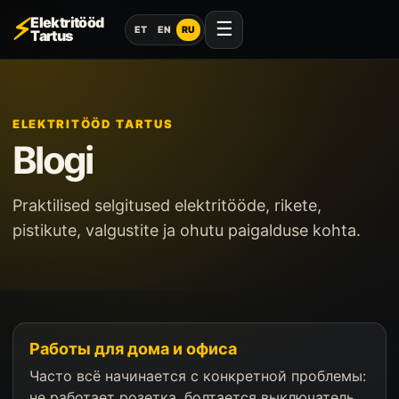
⚡
Elektritööd
☰
ET
EN
RU
Tartus
ELEKTRITÖÖD TARTUS
Blogi
Praktilised selgitused elektritööde, rikete,
pistikute, valgustite ja ohutu paigalduse kohta.
Работы для дома и офиса
Часто всё начинается с конкретной проблемы:
не работает розетка, болтается выключатель,